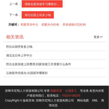
上一条 ：
湖南去新加坡学习哪家好,...
下一条 ：
湖北出国上班多少钱
关键词：
档案寄存中介
档案补办价格
养老保险代交机构
相关资讯
更多>>
邢台出国劳务多少钱
湖北去日本上学中介
邢台去新加坡上班费用,到新加坡工作需要什么条件
云南留学找谁办,出国留学哪家好
邯郸市宏翔人力资源有限公司,专营
档案托管
出国务工
等业务,有意向的客
户请咨询我们，联系电话：
15324108200
CopyRight © 版权所有:
邯郸市宏翔人力资源有限公司
网站地图
XML
商
情信息