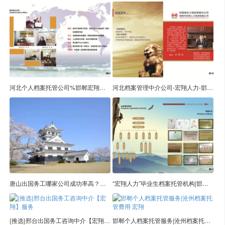
河北个人档案托管公司%邯郸宏翔@服务安全周到
河北档案管理中介公司-宏翔人力-邯郸品质企业
唐山出国务工哪家公司成功率高？【宏翔】提供出国务工的机会
“宏翔人力”毕业生档案托管机构|邯郸放心企业
{推选}邢台出国务工咨询中介【宏翔】服务
邯郸个人档案托管服务|沧州档案托管费用 宏翔