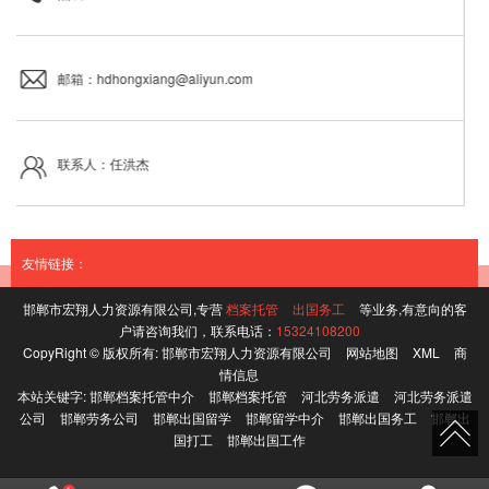
邮箱：hdhongxiang@aliyun.com
联系人：任洪杰
友情链接：
邯郸市宏翔人力资源有限公司,专营
档案托管
出国务工
等业务,有意向的客
户请咨询我们，联系电话：
15324108200
CopyRight © 版权所有:
邯郸市宏翔人力资源有限公司
网站地图
XML
商
情信息
本站关键字:
邯郸档案托管中介
邯郸档案托管
河北劳务派遣
河北劳务派遣
公司
邯郸劳务公司
邯郸出国留学
邯郸留学中介
邯郸出国务工
邯郸出
国打工
邯郸出国工作