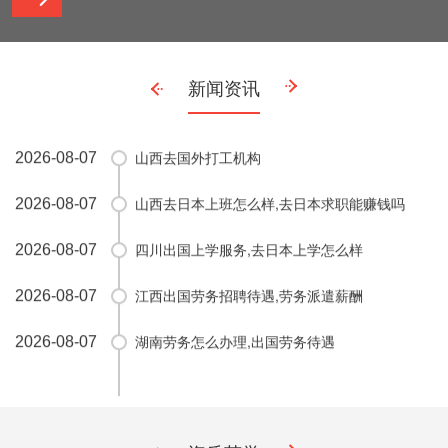
广大务工人员的共识！
同时，我公司于2004年被市商务局设为我市一家外派服装***培训基地；
同年被市商务局评为我市外派劳务先进单位，05年公司被市总工会评为
新闻资讯
我市再就业服务明星称号；06、07、08 连续三年被市劳动局评为放心
职介单位，07年初公司特设下人力资源发展机构，并在大名成立分公
司，09年8 月，在公司总经理任洪杰先生、副总经理李红英女士的领导
山西去国外打工机构
2026-08-07
下，在公司全体员工的共同努力下，通过了 ISO9001-2008质量认证。
公司将为更多的下岗职工和农村待业人员等各类社会人士提供更多更可
山西去日本上班怎么样,去日本求职能赚钱吗
2026-08-07
靠的就业机会及咨询管理服务，公司本着诚信、务实、争创服务的精
神，不断发展壮大。
四川出国上学服务,去日本上学怎么样
2026-08-07
江西出国劳务招聘待遇,劳务派遣薪酬
2026-08-07
湖南劳务怎么办理,出国劳务待遇
2026-08-07